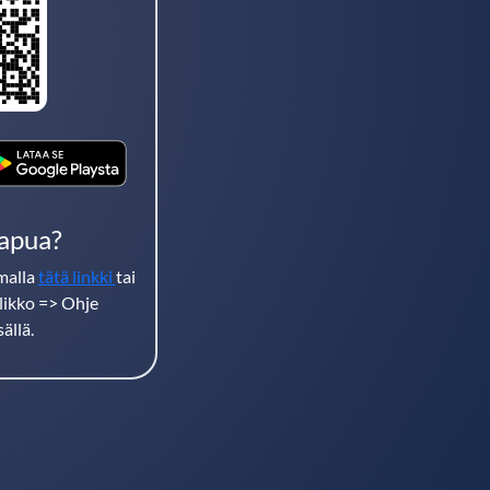
 apua?
amalla
tätä linkki
tai
ikko => Ohje
ällä.