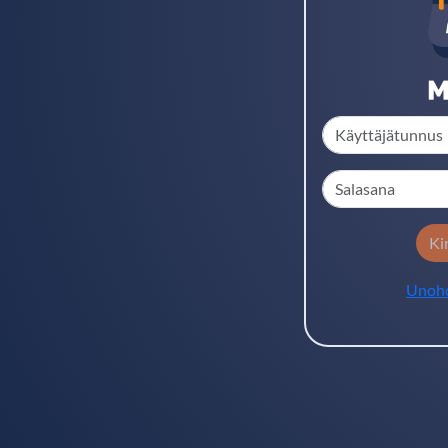
Ki
Unohd