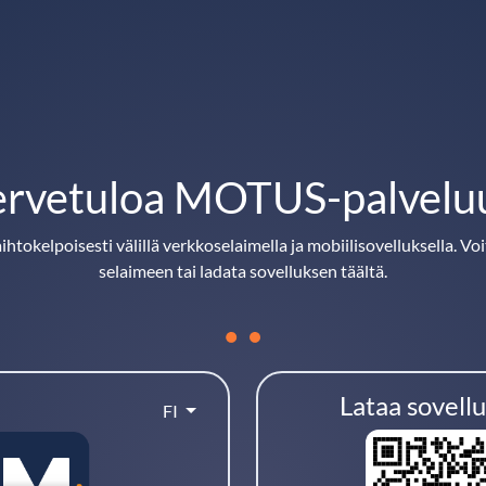
ervetuloa MOTUS-palvelu
tokelpoisesti välillä verkkoselaimella ja mobiilisovelluksella. Voi
selaimeen tai ladata sovelluksen täältä.
Lataa sovellu
FI
sisään tästä