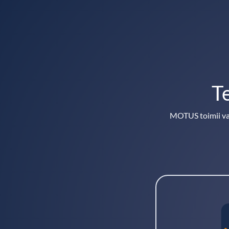
T
MOTUS toimii vaih
Kirjaudu 