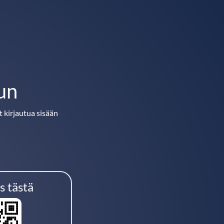
un
t kirjautua sisään
s tästä