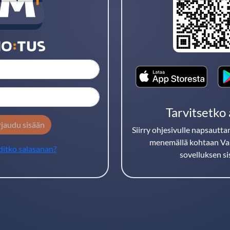
Käyttäjätunnus
Salasana
Tarvitsetko
rjaudu sisään
Siirry ohjesivulle napsautt
menemällä kohtaan Val
itko salasanan?
sovelluksen sis